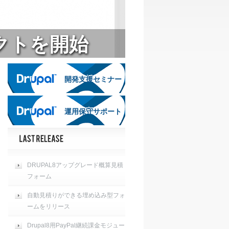
ェクトを開始
開発支援セミナー
開発支援セミナー
運用保守サポート
運用保守サポート
DRUPAL8アップグレード概算見積
フォーム
自動見積りができる埋め込み型フォ
ームをリリース
Drupal8用PayPal継続課金モジュー