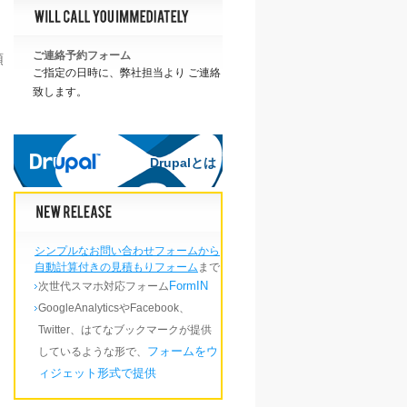
ご連絡予約フォーム
順
ご指定の日時に、弊社担当より ご連絡
致します。
Drupalとは
Drupalとは
シンプルなお問い合わせフォームから
自動計算付きの見積もりフォーム
まで
FormIN
次世代スマホ対応フォーム
GoogleAnalyticsやFacebook、
Twitter、はてなブックマークが提供
フォームをウ
しているような形で、
ィジェット形式で提供