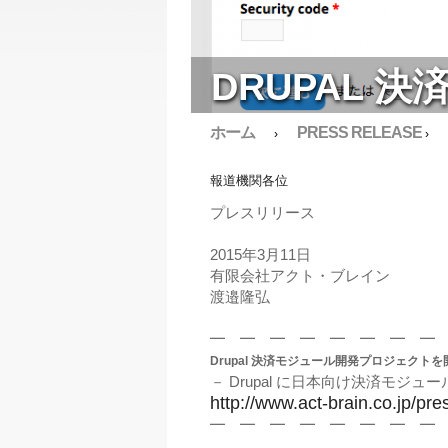
DRUPAL
ホーム
PRESS RELEASE
›
›
報道機関各位
プレスリリース
2015年3月11日
有限会社アクト・ブレイン
渡邉隆弘
━ ━ ━ ━ ━ ━ ━ ━
Drupal 決済モジュール開発プロジェクトを
－ Drupal に日本向け決済モジュー
http://www.act-brain.co.jp/p
━ ━ ━ ━ ━ ━ ━ ━