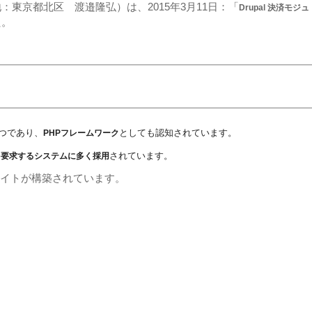
東京都北区 渡邉隆弘）は、2015年3月11日：「
Drupal 決済モジュ
た。
とつであり、
としても認知されています。
PHPフレームワーク
さ
れています。
を要求するシステムに
多く採用
なサイトが構築されています。