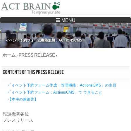
☰ MENU
Drupalサイトの制作・保守をどこに頼んでいいか分からない方へ…まずはご相談く
ださい
イベント予約フォーム機能追加：ACTIONSCMS
ホーム
PRESS RELEASE
›
›
「イベント予約フォーム作成・管理機能：ActionsCMS」の主旨
「イベント予約フォーム：ActionsCMS」で できること
【本件の連絡先】
報道機関各位
プレスリリース