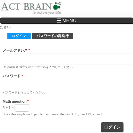
☰ MENU
Drupalサイトの制作・保守をどこに頼んでいいか分からない方へ…まずはご相談く
ださい
プライマリータブ
ログイン
(アクティブなタブ)
パスワードの再発行
メールアドレス
*
Drupal 開発.保守でのユーザー名を入力してください。
パスワード
*
パスワードを入力してください。
Math question
*
5 + 1 =
Solve this simple math problem and enter the result. E.g. for 1+3, enter 4.