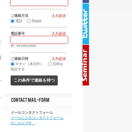
ご連絡方法
*
電話
Skype
電話番号
*
な
例）99-9999-9999
相
ご連絡日時
*
今すぐ（本日中）
日時を
指定する
メールコンタクトフォーム
メールによるコンタクトフォーム
はこちらです。