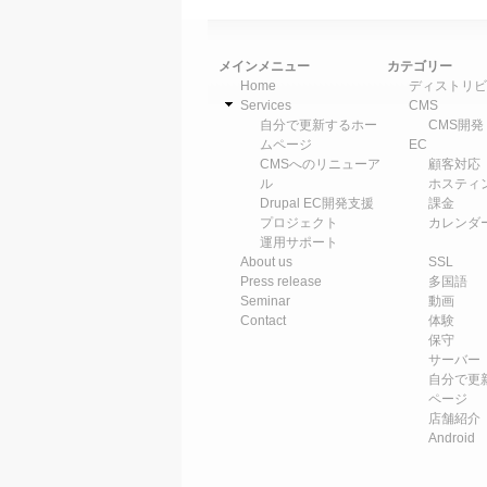
メインメニュー
カテゴリー
Home
ディストリビ
Services
CMS
自分で更新するホー
CMS開発
ムページ
EC
CMSへのリニューア
顧客対応
ル
ホスティ
Drupal EC開発支援
課金
プロジェクト
カレンダ
運用サポート
About us
SSL
Press release
多国語
Seminar
動画
Contact
体験
保守
サーバー
自分で更
ページ
店舗紹介
Android