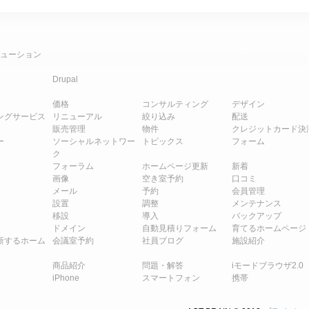
ューション
Drupal
価格
コンサルティング
デザイン
ングサービス
リニューアル
絞り込み
配送
販売管理
物件
クレジットカード決
ー
ソーシャルネットワー
トピックス
フォーム
ク
フォーラム
ホームページ更新
新着
画像
空き室予約
口コミ
メール
予約
会員管理
設置
調整
メンテナンス
移設
導入
バックアップ
ドメイン
自動見積りフォーム
育てるホームページ
新するホーム
会議室予約
社員ブログ
施設紹介
商品紹介
問題・解答
iモードブラウザ2.0
iPhone
スマートフォン
携帯