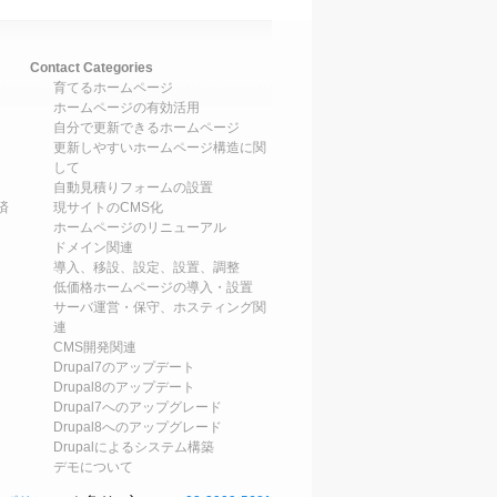
Contact Categories
育てるホームページ
ホームページの有効活用
自分で更新できるホームページ
更新しやすいホームページ構造に関
して
自動見積りフォームの設置
済
現サイトのCMS化
ホームページのリニューアル
ドメイン関連
導入、移設、設定、設置、調整
低価格ホームページの導入・設置
サーバ運営・保守、ホスティング関
連
CMS開発関連
Drupal7のアップデート
Drupal8のアップデート
Drupal7へのアップグレード
Drupal8へのアップグレード
Drupalによるシステム構築
デモについて