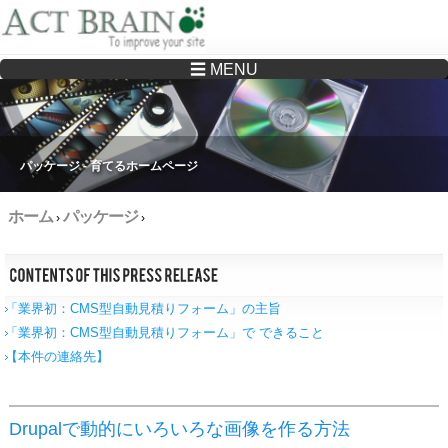
☰ MENU
Drupalサイトの制作・保守をどこに頼んでいいか分からない方へ…まずはご相談く
ださい
パッケージ - 育てるホームページ
ホーム
パッケージ
›
›
「業界初：CMS型自動見積りフォーム」の主旨
「業界初：CMS型自動見積りフォーム」で できること
【本件の連絡先】
Drupalで動的にいろいろな画像を作る方法