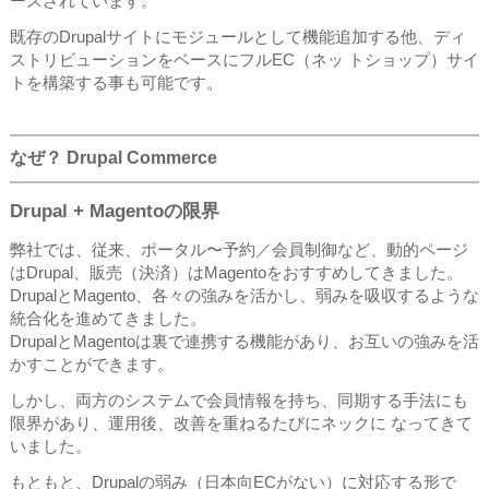
ースされています。
既存のDrupalサイトにモジュールとして機能追加する他、ディ
ストリビューションをベースにフルEC（ネッ トショップ）サイ
トを構築する事も可能です。
なぜ？ Drupal Commerce
Drupal + Magentoの限界
弊社では、従来、ポータル〜予約／会員制御など、動的ページ
はDrupal、販売（決済）はMagentoをおすすめしてきました。
DrupalとMagento、各々の強みを活かし、弱みを吸収するような
統合化を進めてきました。
DrupalとMagentoは裏で連携する機能があり、お互いの強みを活
かすことができます。
しかし、両方のシステムで会員情報を持ち、同期する手法にも
限界があり、運用後、改善を重ねるたびにネックに なってきて
いました。
もともと、Drupalの弱み（日本向ECがない）に対応する形で