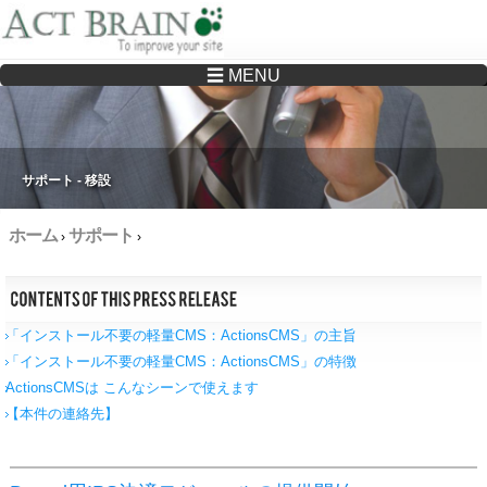
☰ MENU
Drupalサイトの制作・保守をどこに頼んでいいか分からない方へ…まずはご相談く
ださい
サポート - 移設
ホーム
サポート
›
›
「インストール不要の軽量CMS：ActionsCMS」の主旨
「インストール不要の軽量CMS：ActionsCMS」の特徴
ActionsCMSは こんなシーンで使えます
【本件の連絡先】