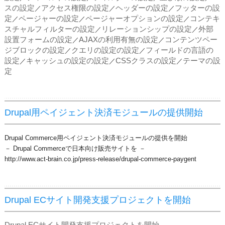
スの設定
アクセス権限の設定
ヘッダーの設定
フッターの設
／
／
／
定
ページャーの設定
ページャーオプションの設定
コンテキ
／
／
／
スチャルフィルターの設定
リレーションシップの設定
外部
／
／
設置フォームの設定
AJAXの利用有無の設定
コンテンツペー
／
／
ジブロックの設定
クエリの設定の設定
フィールドの言語の
／
／
設定
キャッシュの設定の設定
CSSクラスの設定
テーマの設
／
／
／
定
Drupal用ペイジェント決済モジュールの提供開始
Drupal Commerce用ペイジェント決済モジュールの提供を開始
－ Drupal Commerceで日本向け販売サイトを －
http://www.act-brain.co.jp/press-release/drupal-commerce-paygent
Drupal ECサイト開発支援プロジェクトを開始
Drupal ECサイト開発支援プロジェクトを開始