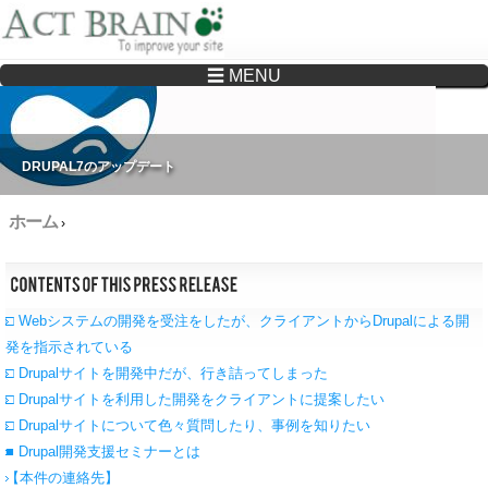
☰ MENU
Drupalサイトの制作・保守をどこに頼んでいいか分からない方へ…まずはご相談く
ださい
DRUPAL7のアップデート
ホーム
›
□ Webシステムの開発を受注をしたが、クライアントからDrupalによる開
発を指示されている
□ Drupalサイトを開発中だが、行き詰ってしまった
□ Drupalサイトを利用した開発をクライアントに提案したい
□ Drupalサイトについて色々質問したり、事例を知りたい
■ Drupal開発支援セミナーとは
【本件の連絡先】