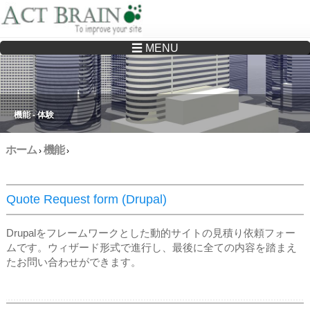
☰ MENU
Drupalサイトの制作・保守をどこに頼んでいいか分からない方へ…まずはご相談く
ださい
機能 - 体験
ホーム
機能
›
›
Quote Request form (Drupal)
Drupalをフレームワークとした動的サイトの見積り依頼フォー
ムです。ウィザード形式で進行し、最後に全ての内容を踏まえ
たお問い合わせができます。