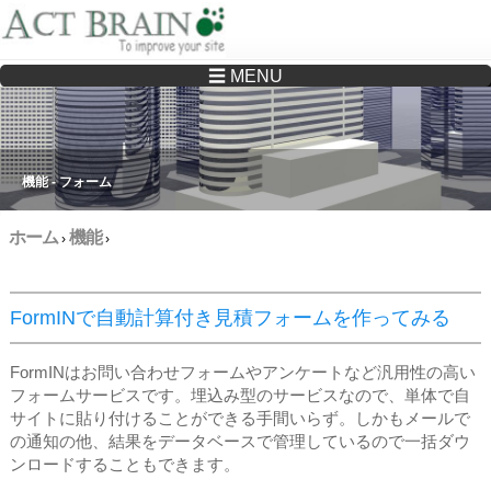
☰ MENU
Drupalサイトの制作・保守をどこに頼んでいいか分からない方へ…まずはご相談く
ださい
機能 - フォーム
ホーム
機能
›
›
FormINで自動計算付き見積フォームを作ってみる
FormINはお問い合わせフォームやアンケートなど汎用性の高い
フォームサービスです。埋込み型のサービスなので、単体で自
サイトに貼り付けることができる手間いらず。しかもメールで
の通知の他、結果をデータベースで管理しているので一括ダウ
ンロードすることもできます。