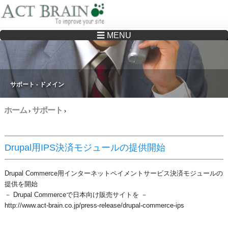
☰ MENU
Drupalサイトの制作・保守をどこに頼んでいいか分からない方へ…まずはご相談く
ださい
サポート - ドメイン
ホーム
サポート
›
›
Drupal用IPS決済モジュールの提供開始
Drupal Commerce用インターネットペイメントサービス決済モジュールの
提供を開始
－ Drupal Commerceで日本向け販売サイトを －
http://www.act-brain.co.jp/press-release/drupal-commerce-ips