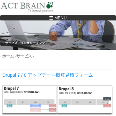
☰ MENU
Drupalサイトの制作・保守をどこに頼んでいいか分からない方へ…まずはご相談く
ださい
サービス - コンサルティング
ホーム
サービス
›
›
Drupal 7 / 8 アップデート概算見積フォーム