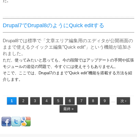
た。
Drupal7でDrupal8のようにQuick editする
Drupal8では標準で「文章エリア編集用のエディタが公開画面の
ままで使えるクイックエ編集”Quick edit”」という機能が追加さ
れました。
ただ、使ってみたいと思っても、今の段階ではアップデートの手間や拡張
モジュールの追従の問題で、今すぐには使えそうもありません。
そこで、ここでは、Drupal7のままで”Quick edit”機能を搭載する方法を紹
介します。
ページ
1
2
3
4
5
6
7
8
9
…
次 ›
最終 »