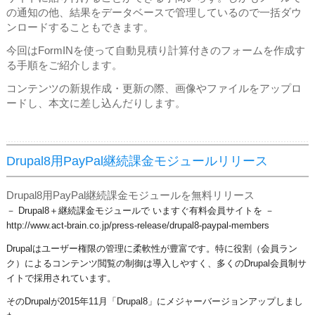
の通知の他、結果をデータベースで管理しているので一括ダウ
ンロードすることもできます。
今回はFormINを使って自動見積り計算付きのフォームを作成す
る手順をご紹介します。
コンテンツの新規作成・更新の際、画像やファイルをアップロ
ードし、本文に差し込んだりします。
Drupal8用PayPal継続課金モジュールリリース
Drupal8用PayPal継続課金モジュールを無料リリース
－ Drupal8＋継続課金モジュールで いますぐ有料会員サイトを －
​http://www.act-brain.co.jp/press-release/drupal8-paypal-members
Drupalはユーザー権限の管理に柔軟性が豊富です。特に役割（会員ラン
ク）によるコンテンツ閲覧の制御は導入しやすく、多くのDrupal会員制サ
イトで採用されています。
そのDrupalが2015年11月「Drupal8」にメジャーバージョンアップしまし