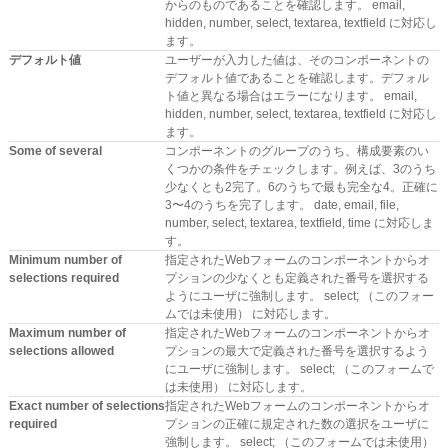
からのものであることを確認します。 email,
hidden, number, select, textarea, textfield に対応し
ます。
デフォルト値
ユーザーが入力した値は、そのコンポーネントの
デフォルト値であることを確認します。デフォル
ト値と異なる場合はエラーになります。 email,
hidden, number, select, textarea, textfield に対応し
ます。
Some of several
コンポーネントのグループのうち、構成要素のい
くつかの条件をチェックします。例えば、3のうち
少なくとも2完了。6のうちで最も完全な4。正確に
3〜4のうちを完了します。 date, email, file,
number, select, textarea, textfield, time に対応しま
す。
Minimum number of
指定されたWebフォームのコンポーネントからオ
selections required
プションの少なくとも定義された番号を選択する
ようにユーザに強制します。 select; （このフォー
ムでは未使用） に対応します。
Maximum number of
指定されたWebフォームのコンポーネントからオ
selections allowed
プションの最大で定義された番号を選択するよう
にユーザに強制します。 select; （このフォームで
は未使用） に対応します。
Exact number of selections
指定されたWebフォームのコンポーネントからオ
required
プションの正確に規定された数の選択をユーザに
強制します。 select; （このフォームでは未使用）