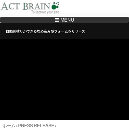
☰ MENU
Drupalサイトの制作・保守をどこに頼んでいいか分からない方へ…まずはご相談く
ださい
自動見積りができる埋め込み型フォームをリリース
ホーム
PRESS RELEASE
›
›