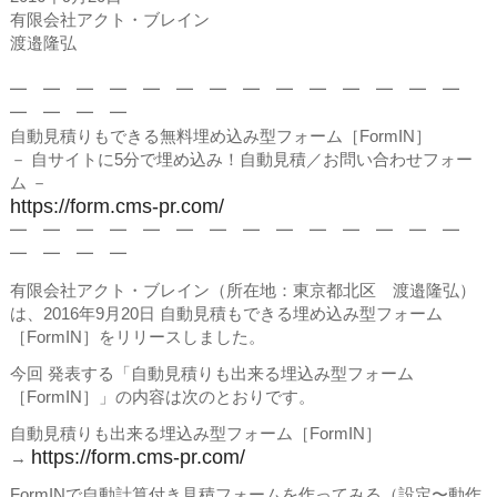
有限会社アクト・ブレイン
渡邉隆弘
━ ━ ━ ━ ━ ━ ━ ━ ━ ━ ━ ━ ━ ━
━ ━ ━ ━
自動見積りもできる無料埋め込み型フォーム［FormIN］
－ 自サイトに5分で埋め込み！自動見積／お問い合わせフォー
ム －
https://form.cms-pr.com/
━ ━ ━ ━ ━ ━ ━ ━ ━ ━ ━ ━ ━ ━
━ ━ ━ ━
有限会社アクト・ブレイン（所在地：東京都北区 渡邉隆弘）
は、2016年9月20日 自動見積もできる埋め込み型フォーム
［FormIN］をリリースしました。
今回 発表する「自動見積りも出来る埋込み型フォーム
［FormIN］」の内容は次のとおりです。
自動見積りも出来る埋込み型フォーム［FormIN］
https://form.cms-pr.com/
→
FormINで自動計算付き見積フォームを作ってみる（設定〜動作