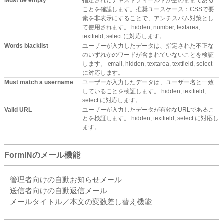
Must be empty
指定されたテキストフィールドが空のままである
ことを確認します。推奨ユースケース：CSSで要
素を非表示にすることで、アンチスパム対策とし
て使用されます。 hidden, number, textarea,
textfield, select に対応します。
Words blacklist
ユーザーが入力したデータは、指定された不正な
のいずれかのワードが含まれていないことを検証
します。 email, hidden, textarea, textfield, select
に対応します。
Must match a username
ユーザーが入力したデータは、ユーザー名と一致
していることを検証します。 hidden, textfield,
select に対応します。
Valid URL
ユーザーが入力したデータが有効なURLであるこ
とを検証します。 hidden, textfield, select に対応し
ます。
FormINのメール機能
管理者向けの自動お知らせメール
送信者向けの自動返信メール
メールタイトル／本文の変数差し替え機能