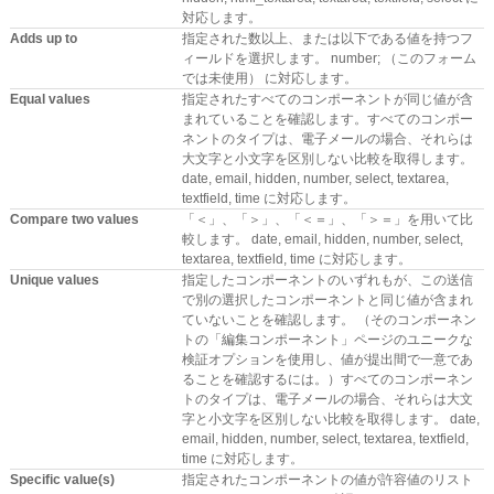
対応します。
Adds up to
指定された数以上、または以下である値を持つフ
ィールドを選択します。 number; （このフォーム
では未使用） に対応します。
Equal values
指定されたすべてのコンポーネントが同じ値が含
まれていることを確認します。すべてのコンポー
ネントのタイプは、電子メールの場合、それらは
大文字と小文字を区別しない比較を取得します。
date, email, hidden, number, select, textarea,
textfield, time に対応します。
Compare two values
「＜」、「＞」、「＜＝」、「＞＝」を用いて比
較します。 date, email, hidden, number, select,
textarea, textfield, time に対応します。
Unique values
指定したコンポーネントのいずれもが、この送信
で別の選択したコンポーネントと同じ値が含まれ
ていないことを確認します。 （そのコンポーネン
トの「編集コンポーネント」ページのユニークな
検証オプションを使用し、値が提出間で一意であ
ることを確認するには。）すべてのコンポーネン
トのタイプは、電子メールの場合、それらは大文
字と小文字を区別しない比較を取得します。 date,
email, hidden, number, select, textarea, textfield,
time に対応します。
Specific value(s)
指定されたコンポーネントの値が許容値のリスト