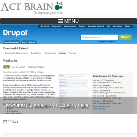
☰ MENU
Drupalサイトの制作・保守をどこに頼んでいいか分からない方へ…まずはご相談く
ださい
FEATURESによる開発用サイト→本番サイト運用
ホーム
›