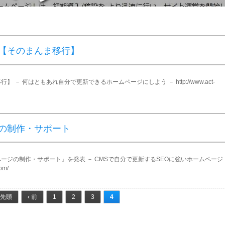
【そのまんま移行】
－ 何はともあれ自分で更新できるホームページにしよう － http://www.act-
の制作・サポート
ージの制作・サポート』を発表 － CMSで自分で更新するSEOに強いホームページ
om/
 先頭
‹ 前
1
2
3
4