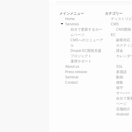
メインメニュー
カテゴリー
Home
ディストリビ
Services
CMS
自分で更新するホー
CMS開発
ムページ
EC
CMSへのリニューア
顧客対応
ル
ホスティ
Drupal EC開発支援
課金
プロジェクト
カレンダ
運用サポート
About us
SSL
Press release
多国語
Seminar
動画
Contact
体験
保守
サーバー
自分で更
ページ
店舗紹介
Android