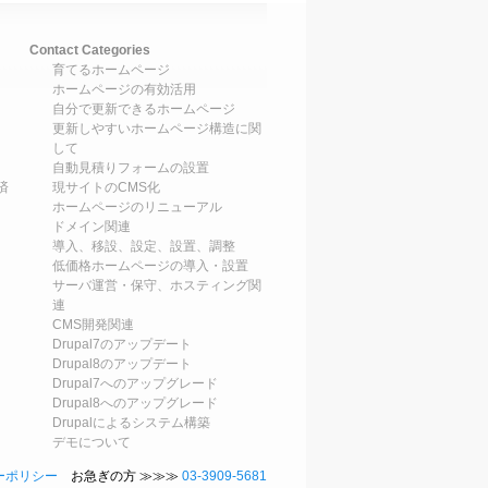
Contact Categories
育てるホームページ
ホームページの有効活用
自分で更新できるホームページ
更新しやすいホームページ構造に関
して
自動見積りフォームの設置
済
現サイトのCMS化
ホームページのリニューアル
ドメイン関連
導入、移設、設定、設置、調整
低価格ホームページの導入・設置
サーバ運営・保守、ホスティング関
連
CMS開発関連
Drupal7のアップデート
Drupal8のアップデート
Drupal7へのアップグレード
Drupal8へのアップグレード
Drupalによるシステム構築
デモについて
ーポリシー
お急ぎの方 ≫≫≫
03-3909-5681