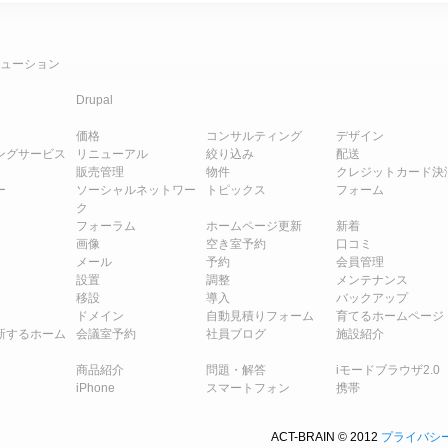
ューション
Drupal
価格
コンサルティング
デザイン
ングサービス
リニューアル
絞り込み
配送
販売管理
物件
クレジットカード決
ー
ソーシャルネットワー
トピックス
フォーム
ク
フォーラム
ホームページ更新
新着
画像
空き室予約
口コミ
メール
予約
会員管理
設置
調整
メンテナンス
移設
導入
バックアップ
ドメイン
自動見積りフォーム
育てるホームページ
新するホーム
会議室予約
社員ブログ
施設紹介
商品紹介
問題・解答
iモードブラウザ2.0
iPhone
スマートフォン
携帯
ACT-BRAIN © 2012
プライバシ