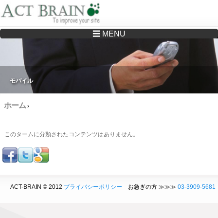
☰ MENU
Drupalサイトの制作・保守をどこに頼んでいいか分からない方へ…まずはご相談く
ださい
モバイル
ホーム
›
このタームに分類されたコンテンツはありません。
ACT-BRAIN © 2012
プライバシーポリシー
お急ぎの方 ≫≫≫
03-3909-5681